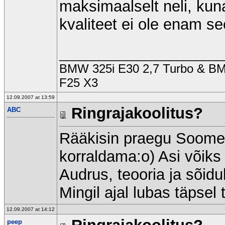
maksimaalselt neli, kuna
kvaliteet ei ole enam s
_________________________
BMW 325i E30 2,7 Turbo & 
F25 X3
12.09.2007 at 13:59
Ringrajakoolitus?
ABC
Rääkisin praegu Soomeri
korraldama:o) Asi võiks
Audrus, teooria ja sõidu
Mingil ajal lubas täpsel
12.09.2007 at 14:12
peep