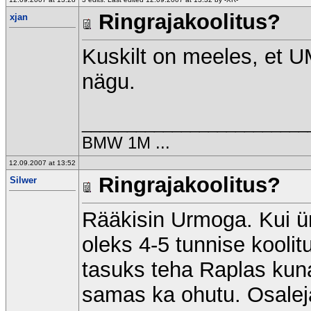
Ringrajakoolitus?
xjan
Kuskilt on meeles, et U
nägu.
_________________________
BMW 1M ...
12.09.2007 at 13:52
Ringrajakoolitus?
Silwer
Rääkisin Urmoga. Kui ür
oleks 4-5 tunnise koolit
tasuks teha Raplas kuna 
samas ka ohutu. Osalejat