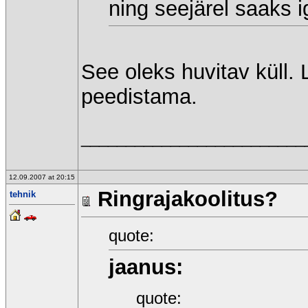
ning seejärel saaks i
See oleks huvitav küll. 
peedistama.
_________________________
12.09.2007 at 20:15
Ringrajakoolitus?
tehnik
quote:
jaanus:
quote: