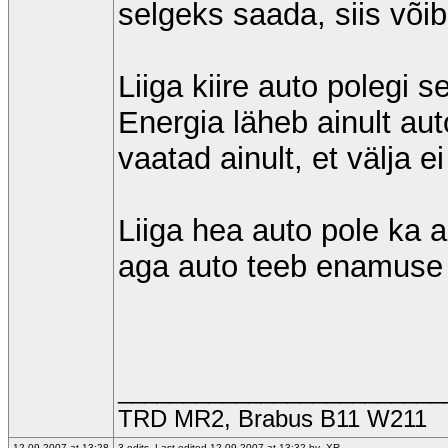
selgeks saada, siis võib
Liiga kiire auto polegi s
Energia läheb ainult au
vaatad ainult, et välja e
Liiga hea auto pole ka a
aga auto teeb enamuse 
_________________________
TRD MR2, Brabus B11 W211
12.09.2007 at 13:28
3 edits. Last edited 12.09.2007 at 13:32 by -XR-