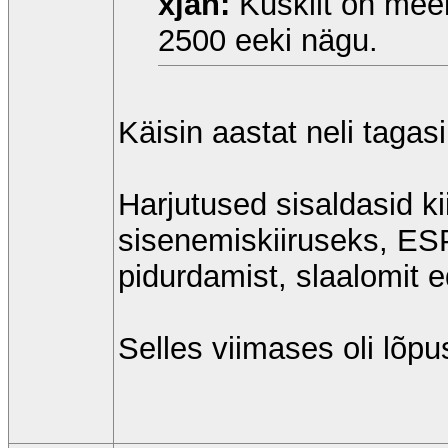
xjan:
Kuskilt on meel
2500 eeki nägu.
Käisin aastat neli tagas
Harjutused sisaldasid ki
sisenemiskiiruseks, ESP
pidurdamist, slaalomit ed
Selles viimases oli lõpu