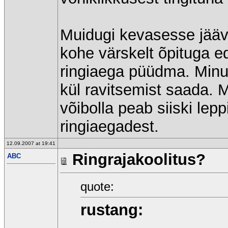
Muidugi kevasesse jääv
kohe värskelt õpituga e
ringiaega püüdma. Minu 
kül ravitsemist saada. 
võibolla peab siiski le
ringiaegadest.
12.09.2007 at 19:41
Ringrajakoolitus?
ABC
quote:
rustang: