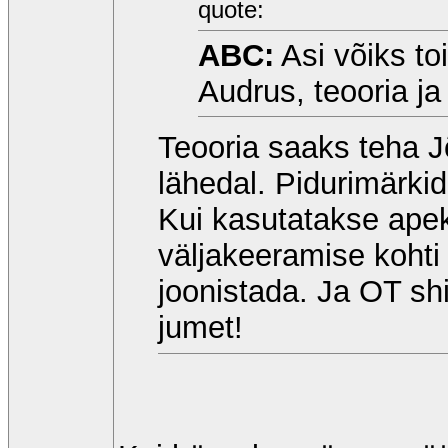
quote:
ABC:
Asi võiks to
Audrus, teooria ja
Teooria saaks teha 
lähedal. Pidurimärkid
Kui kasutatakse apek
väljakeeramise kohti 
joonistada. Ja OT shi
jumet!