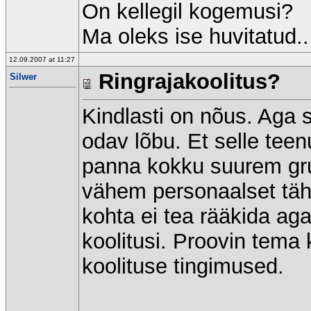
On kellegil kogemusi?
Ma oleks ise huvitatud..
12.09.2007 at 11:27
Ringrajakoolitus?
Silwer
Kindlasti on nõus. Aga s
odav lõbu. Et selle tee
panna kokku suurem gr
vähem personaalset täh
kohta ei tea rääkida ag
koolitusi. Proovin tema 
koolituse tingimused.