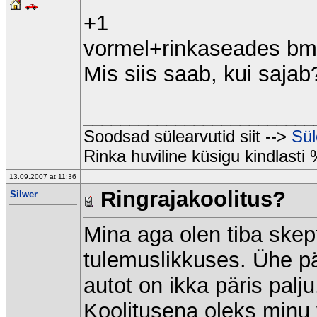
+1
vormel+rinkaseades b
Mis siis saab, kui sajab
_________________________
Soodsad sülearvutid siit -->
Sül
Rinka huviline küsigu kindlasti 
13.09.2007 at 11:36
Ringrajakoolitus?
Silwer
Mina aga olen tiba skepti
tulemuslikkuses. Ühe pä
autot on ikka päris palju
Koolitusena oleks minu 