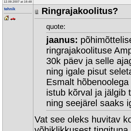
12.09.2007 at 16:48
Ringrajakoolitus?
tehnik
quote:
jaanus:
põhimõttelise
ringrajakoolituse Am
30k päev ja selle aj
ning igale pisut sele
Esmalt hõbenoolega 
istub kõrval ja jälgi
ning seejärel saaks i
Vat see oleks huvitav 
võhiklikkusest tingitun