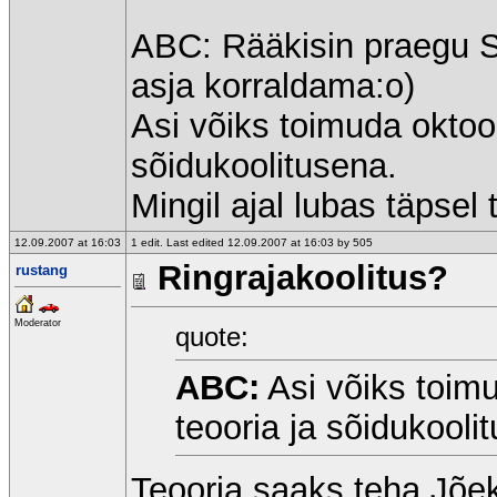
ABC: Rääkisin praegu S
asja korraldama:o)
Asi võiks toimuda oktoob
sõidukoolitusena.
Mingil ajal lubas täpsel
12.09.2007 at 16:03
1 edit. Last edited 12.09.2007 at 16:03 by 505
Ringrajakoolitus?
rustang
Moderator
quote:
ABC:
Asi võiks toimu
teooria ja sõidukooli
Teooria saaks teha Jõe