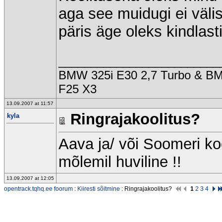
aga see muidugi ei väli
päris äge oleks kindlast
_________________________
BMW 325i E30 2,7 Turbo & 
F25 X3
13.09.2007 at 11:57
Ringrajakoolitus?
kyla
Aava ja/ või Soomeri koo
mõlemil huviline !!
13.09.2007 at 12:05
opentrack.tqhq.ee foorum
:
Kiiresti sõitmine
: Ringrajakoolitus?
1
2
3
4