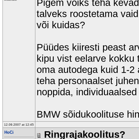
Pigem võiks teha kevade
talveks roostetama vaid
või kuidas?
Püüdes kiiresti peast ar
kipu vist eelarve kokku
oma autodega kuid 1-2 a
teha personaalset juhen
noppida, individuaalsed
BMW sõidukoolituse hin
12.09.2007 at 12:45
Ringrajakoolitus?
HoCi