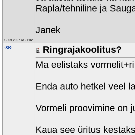
Rapla/tehniline ja Sauga
Janek
12.09.2007 at 21:02
Ringrajakoolitus?
-XR-
Ma eelistaks vormelit+
Enda auto hetkel veel lai
Vormeli proovimine on ju
Kaua see üritus kestak