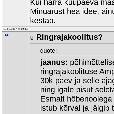
Kui härra kuupäeva määra
Minuarust hea idee, ainu
kestab.
12.09.2007 at 19:44
Ringrajakoolitus?
HrHunt
quote:
jaanus:
põhimõttelise
ringrajakoolituse Am
30k päev ja selle aj
ning igale pisut sele
Esmalt hõbenoolega 
istub kõrval ja jälgi