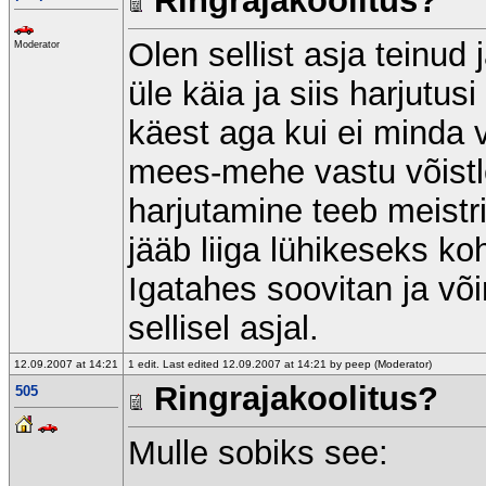
Ringrajakoolitus?
Olen sellist asja teinud 
Moderator
üle käia ja siis harjutus
käest aga kui ei minda 
mees-mehe vastu võistle
harjutamine teeb meistr
jääb liiga lühikeseks k
Igatahes soovitan ja võ
sellisel asjal.
12.09.2007 at 14:21
1 edit. Last edited 12.09.2007 at 14:21 by peep (Moderator)
Ringrajakoolitus?
505
Mulle sobiks see: