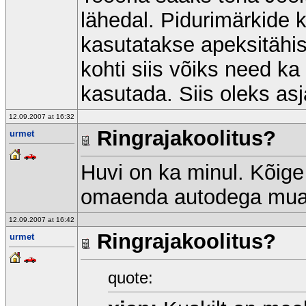
lähedal. Pidurimärkide k
kasutatakse apeksitähis
kohti siis võiks need ka
kasutada. Siis oleks asj
12.09.2007 at 16:32
Ringrajakoolitus?
urmet
Huvi on ka minul. Kõige
omaenda autodega mua
12.09.2007 at 16:42
Ringrajakoolitus?
urmet
quote: