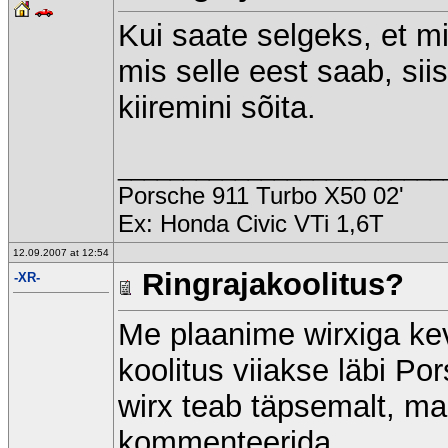
Kui saate selgeks, et m
mis selle eest saab, sii
kiiremini sõita.
_________________________
Porsche 911 Turbo X50 02'
Ex: Honda Civic VTi 1,6T
12.09.2007 at 12:54
Ringrajakoolitus?
-XR-
Me plaanime wirxiga ke
koolitus viiakse läbi P
wirx teab täpsemalt, ma 
kommenteerida.