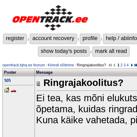
register
account recovery
profile
help / abiinfo
|
|
|
show today's posts
mark all read
|
opentrack.tqhq.ee foorum
:
Kiiresti sõitmine
: Ringrajakoolitus?
1
2
3
4
Poster
Message
Ringrajakoolitus?
505
Ei tea, kas mõni elukut
õpetama, kuidas ringrad
Kuna käike vahetada, p