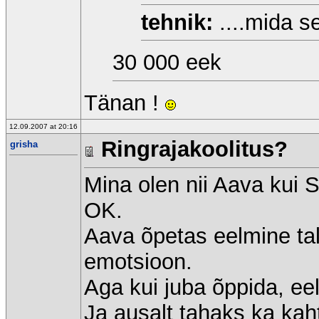
tehnik:
....mida s
30 000 eek
Tänan !
12.09.2007 at 20:16
Ringrajakoolitus?
grisha
Mina olen nii Aava kui 
OK.
Aava õpetas eelmine talv
emotsioon.
Aga kui juba õppida, eel
Ja ausalt tahaks ka kah