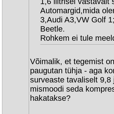
1,6 liitrisel vastavalt
Automargid,mida ole
3,Audi A3,VW Golf 1
Beetle.
Rohkem ei tule meel
Võimalik, et tegemist o
paugutan tühja - aga k
surveaste tavaliselt 9,8
mismoodi seda kompress
hakatakse?