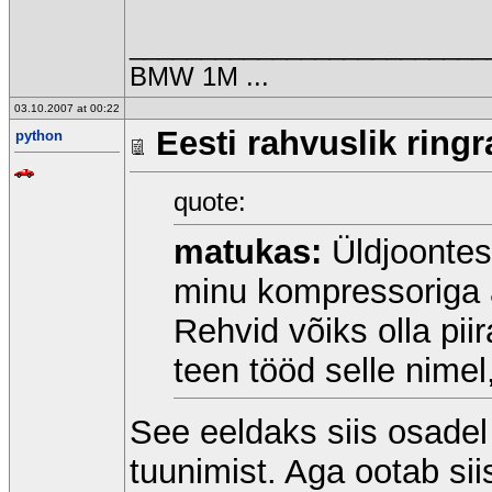
_________________________
BMW 1M ...
03.10.2007 at 00:22
Eesti rahvuslik ringr
python
quote:
matukas:
Üldjoontes 
minu kompressoriga a
Rehvid võiks olla pii
teen tööd selle nimel,
See eeldaks siis osadel
tuunimist. Aga ootab si