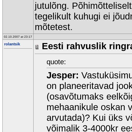
jutulõng. Põhimõttelisel
tegelikult kuhugi ei jõu
mõtetest.
02.10.2007 at 23:17
Eesti rahvuslik ringr
rolantsik
quote:
Jesper:
Vastuküsimus
on planeeritavad joo
(osavõtumaks eelkõige
mehaanikule oskan va
arvutada)? Kui üks v
võimalik 3-4000kr ees