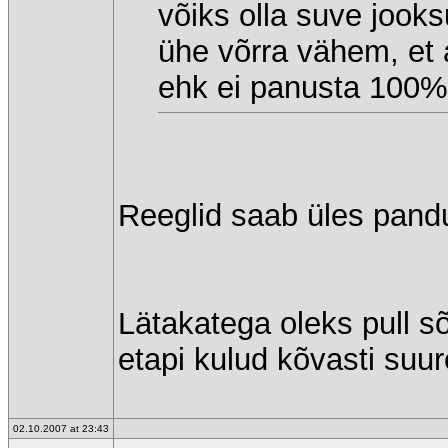
võiks olla suve jooks
ühe võrra vähem, et 
ehk ei panusta 100% 
Reeglid saab üles pandu
Lätakatega oleks pull sõ
etapi kulud kõvasti suu
02.10.2007 at 23:43