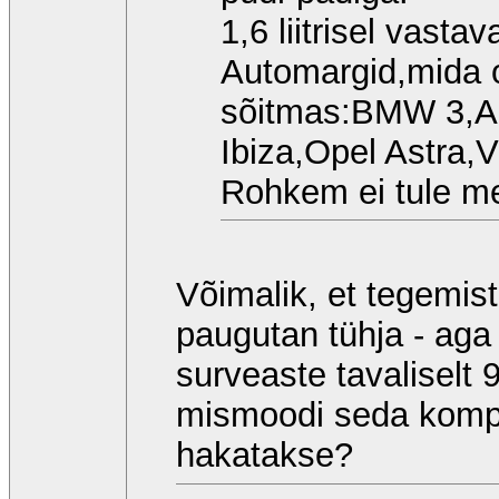
1,6 liitrisel vasta
Automargid,mida o
sõitmas:BMW 3,Au
Ibiza,Opel Astra,
Rohkem ei tule m
Võimalik, et tegemis
paugutan tühja - ag
surveaste tavaliselt 
mismoodi seda kompr
hakatakse?