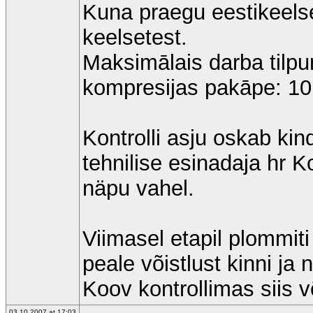
Kuna praegu eestikeelseid
keelsetest.
Maksimālais darba tilp
kompresijas pakāpe: 10,
Kontrolli asju oskab kin
tehnilise esinadaja hr K
näpu vahel.
Viimasel etapil plommit
peale võistlust kinni ja
Koov kontrollimas siis v
03.10.2007 at 17:03