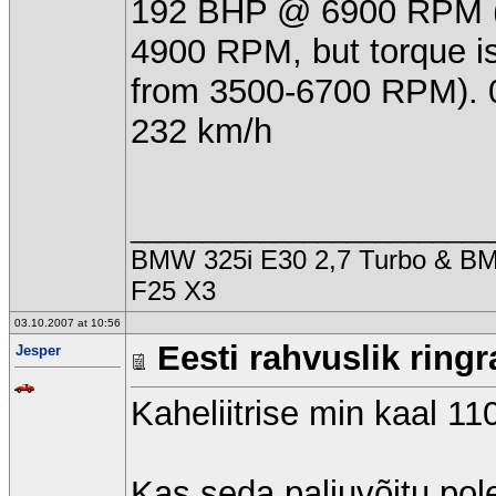
192 BHP @ 6900 RPM 
4900 RPM, but torque i
from 3500-6700 RPM). 0
232 km/h
_________________________
BMW 325i E30 2,7 Turbo & 
F25 X3
03.10.2007 at 10:56
Eesti rahvuslik ringr
Jesper
Kaheliitrise min kaal 1
Kas seda paljuvõitu po