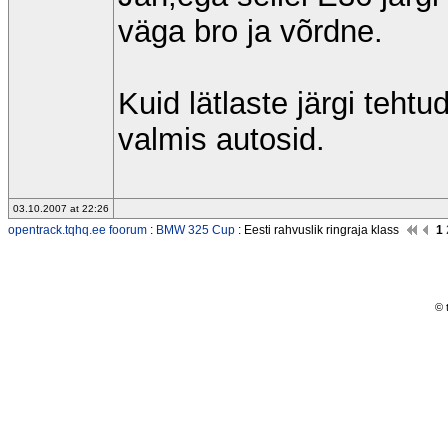
väga bro ja võrdne.
Kuid lätlaste järgi teht
valmis autosid.
03.10.2007 at 22:26
opentrack.tqhq.ee foorum
:
BMW 325 Cup
: Eesti rahvuslik ringraja klass
1
© 