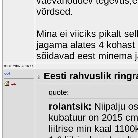
vaevanõudev tegevus,et
võrdsed.
Mina ei viiciks pikalt se
jagama alates 4 kohast 
sõidavad eest minema j
03.10.2007 at 16:14
Eesti rahvuslik ringr
vvt
quote:
rolantsik:
Niipalju o
kubatuur on 2015 cm
liitrise min kaal 110