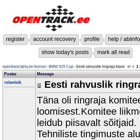
register
account recovery
profile
help / abiinfo
|
|
|
show today's posts
mark all read
|
opentrack.tqhq.ee foorum
:
BMW 325 Cup
: Eesti rahvuslik ringraja klass
1
Poster
Message
Eesti rahvuslik ringr
rolantsik
Täna oli ringraja komite
loomisest.Komitee liikm
leidub piisavalt sõitjaid.
Tehniliste tingimuste al