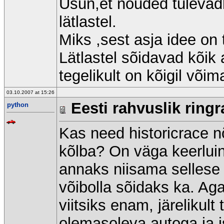
Usun,et nõuded tulevad
lätlastel.
Miks ,sest asja idee on 
Lätlastel sõidavad kõik 
tegelikult on kõigil võim
03.10.2007 at 15:26
Eesti rahvuslik ringr
python
Kas need historicrace n
kõlba? On väga keerluine
annaks niisama sellese 
võibolla sõidaks ka. Aga 
viitsiks enam, järelikul
olemasoleva autoga ja i