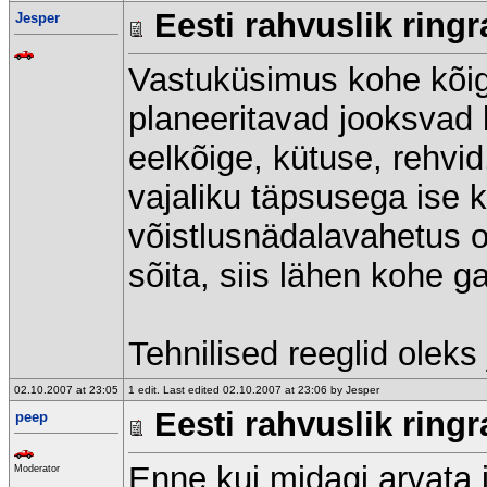
Eesti rahvuslik ringr
Jesper
Vastuküsimus kohe kõigi
planeeritavad jooksvad 
eelkõige, kütuse, rehvid
vajaliku täpsusega ise 
võistlusnädalavahetus o
sõita, siis lähen kohe 
Tehnilised reeglid oleks
02.10.2007 at 23:05
1 edit. Last edited 02.10.2007 at 23:06 by Jesper
Eesti rahvuslik ringr
peep
Enne kui midagi arvata 
Moderator