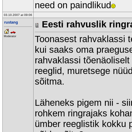
need on paindlikud
03.10.2007 at 09:06
Eesti rahvuslik ringr
rustang
Toonasest rahvaklassi t
Moderator
kui saaks oma praeguse 
rahvaklassi tõenäoliselt 
reeglid, muretsege nüüd
sõitma.
Läheneks pigem nii - sii
rohkem ringrajaks koha
ümber reeglistik kokku 