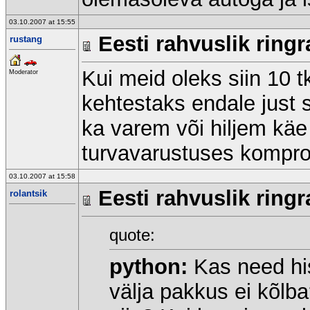
03.10.2007 at 15:55
Eesti rahvuslik ringr
rustang
Kui meid oleks siin 10 tk
Moderator
kehtestaks endale just s
ka varem või hiljem käe 
turvavarustuses kompromi
03.10.2007 at 15:58
Eesti rahvuslik ringr
rolantsik
quote:
python:
Kas need his
välja pakkus ei kõlba