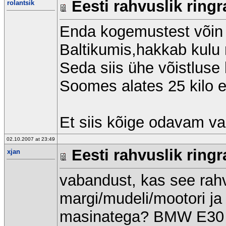
Eesti rahvuslik ringr
rolantsik
Enda kogemustest võin r
Baltikumis,hakkab kulu n
Seda siis ühe võistluse
Soomes alates 25 kilo e
Et siis kõige odavam va
02.10.2007 at 23:49
Eesti rahvuslik ringr
xjan
vabandust, kas see rahvu
margi/mudeli/mootori ja
masinatega? BMW E30 lät