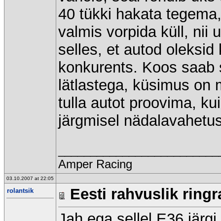
40 tükki hakata tegema
valmis vorpida küll, nii
selles, et autod oleksid
konkurents. Koos saab s
lätlastega, küsimus on 
tulla autot proovima, kui
järgmisel nädalavahetus
_________________________
Amper Racing
03.10.2007 at 22:05
Eesti rahvuslik ringr
rolantsik
Jah,ega sellel E36 järgi