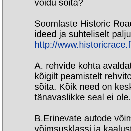
võidu sõita?
Soomlaste Historic Roa
ideed ja suhteliselt palj
http://www.historicrace.
A. rehvide kohta avaldat
kõigilt peamistelt rehvit
sõita. Kõik need on kes
tänavaslikke seal ei ole.
B.Erinevate autode või
võimsusklassi ja kaalus