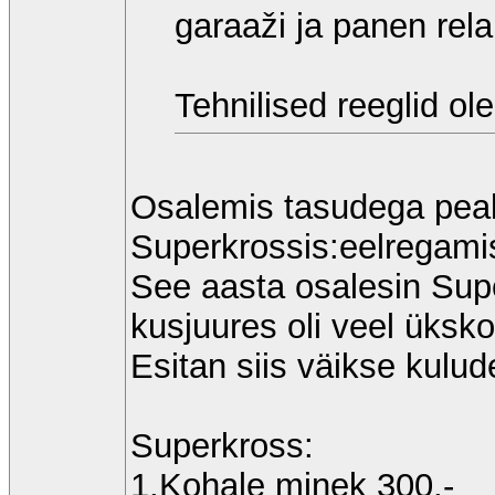
garaaži ja panen rel
Tehnilised reeglid ol
Osalemis tasudega pea
Superkrossis:eelregami
See aasta osalesin Supe
kusjuures oli veel üksko
Esitan siis väikse kulud
Superkross:
1.Kohale minek 300.-