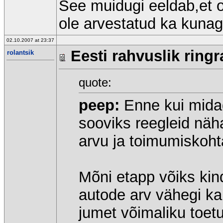
See muidugi eeldab,et om
ole arvestatud ka kunag
02.10.2007 at 23:37
Eesti rahvuslik ringr
rolantsik
quote:
peep:
Enne kui midag
sooviks reegleid näha
arvu ja toimumiskoht
Mõni etapp võiks kind
autode arv vähegi ka
jumet võimaliku toetu