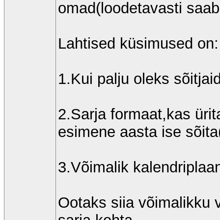
omad(loodetavasti saab 
Lahtised küsimused on:
1.Kui palju oleks sõitjai
2.Sarja formaat,kas ürit
esimene aasta ise sõita
3.Võimalik kalendriplaa
Ootaks siia võimalikku 