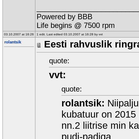
_________________________
Powered by BBB
Life begins @ 7500 rpm
03.10.2007 at 16:26
1 edit. Last edited 03.10.2007 at 16:28 by vvt
Eesti rahvuslik ringr
rolantsik
quote:
vvt:
quote:
rolantsik:
Niipalj
kubatuur on 2015
nn.2 liitrise min 
pudi-padiga.