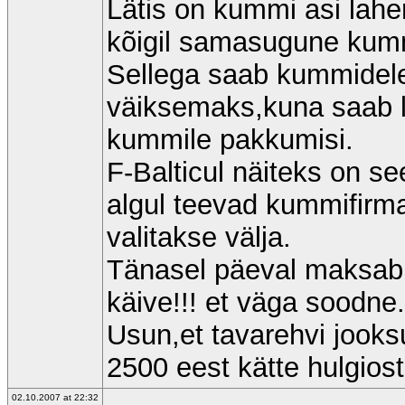
Lätis on kummi asi lah
kõigil samasugune kumm
Sellega saab kummidele
väiksemaks,kuna saab l
kummile pakkumisi.
F-Balticul näiteks on se
algul teevad kummifirm
valitakse välja.
Tänasel päeval maksab 
käive!!! et väga soodne.
Usun,et tavarehvi jooks
2500 eest kätte hulgiost
02.10.2007 at 22:32