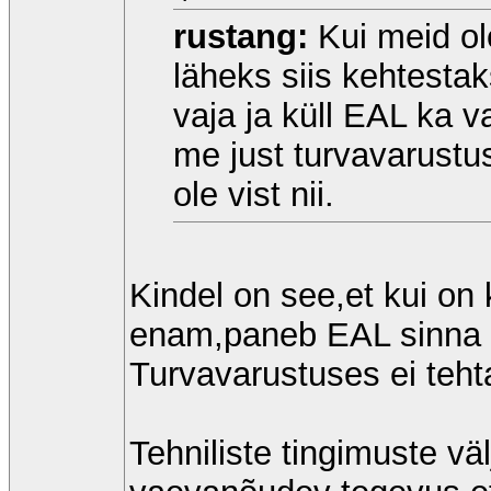
rustang:
Kui meid ole
läheks siis kehtestak
vaja ja küll EAL ka v
me just turvavarustu
ole vist nii.
Kindel on see,et kui on k
enam,paneb EAL sinna k
Turvavarustuses ei teht
Tehniliste tingimuste v