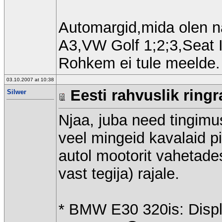
Automargid,mida olen n
A3,VW Golf 1;2;3,Seat 
Rohkem ei tule meelde.
03.10.2007 at 10:38
Eesti rahvuslik ringr
Silwer
Njaa, juba need tingimus
veel mingeid kavalaid p
autol mootorit vahetad
vast tegija) rajale.
* BMW E30 320is: Disp