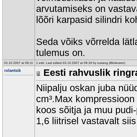
arvutamiseks on vastavad
lõõri karpasid silindri ko
Seda võiks võrrelda lätl
tulemus on.
03.10.2007 at 09:11
1 edit. Last edited 03.10.2007 at 09:18 by rustang (Moderator)
Eesti rahvuslik ringr
rolantsik
Niipalju oskan juba nüü
cm³.Max kompressioon 10
koos sõitja ja muu pudi
1,6 liitrisel vastavalt si