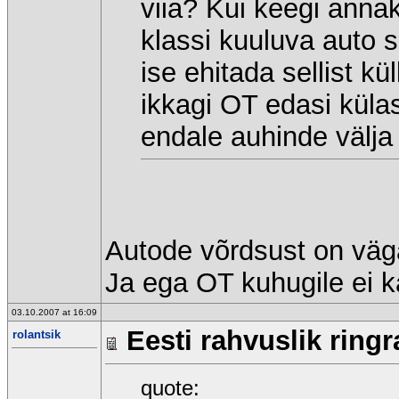
viia? Kui keegi anna
klassi kuuluva auto s
ise ehitada sellist kül
ikkagi OT edasi küla
endale auhinde välja
Autode võrdsust on väg
Ja ega OT kuhugile ei k
03.10.2007 at 16:09
Eesti rahvuslik ringr
rolantsik
quote: