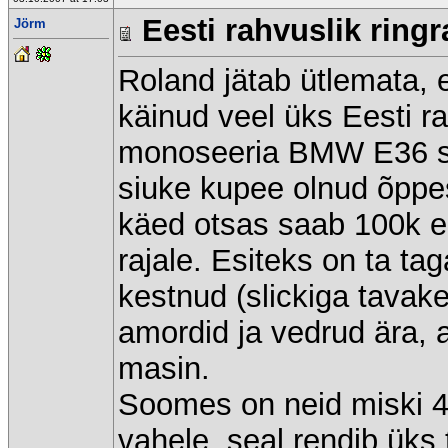
Eesti rahvuslik ringr
Jörm
Roland jätab ütlemata, e
käinud veel üks Eesti ra
monoseeria BMW E36 se
siuke kupee olnud õppesõ
käed otsas saab 100k ee
rajale. Esiteks on ta tag
kestnud (slickiga tavak
amordid ja vedrud ära, 
masin.
Soomes on neid miski 40
vahele, seal rendib üks t