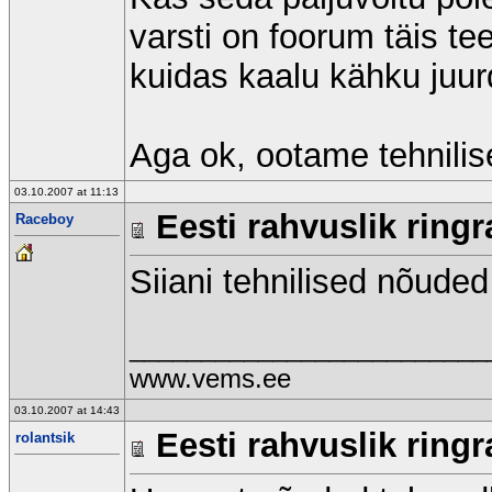
varsti on foorum täis t
kuidas kaalu kähku juur
Aga ok, ootame tehnilise
03.10.2007 at 11:13
Eesti rahvuslik ringr
Raceboy
Siiani tehnilised nõuded
_________________________
www.vems.ee
03.10.2007 at 14:43
Eesti rahvuslik ringr
rolantsik