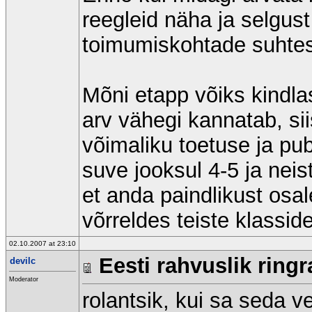
reegleid näha ja selgust
toimumiskohtade suhtes
Mõni etapp võiks kindlas
arv vähegi kannatab, si
võimaliku toetuse ja pub
suve jooksul 4-5 ja nei
et anda paindlikust osa
võrreldes teiste klassid
02.10.2007 at 23:10
Eesti rahvuslik ringr
devilc
Moderator
rolantsik, kui sa seda ve